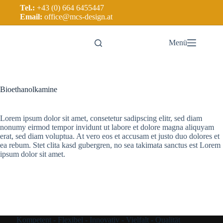
Tel.:
+43 (0) 664 6455447
Email:
office@mcs-design.at
Menü
Bioethanolkamine
Lorem ipsum dolor sit amet, consetetur sadipscing elitr, sed diam
nonumy eirmod tempor invidunt ut labore et dolore magna aliquyam
erat, sed diam voluptua. At vero eos et accusam et justo duo dolores et
ea rebum. Stet clita kasd gubergren, no sea takimata sanctus est Lorem
ipsum dolor sit amet.
Kompetent - Flexibel - Innovativ - Vielfalt - Qualität