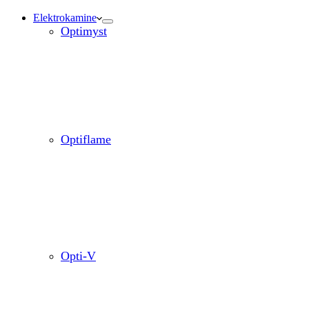
Elektrokamine
Optimyst
Optiflame
Opti-V