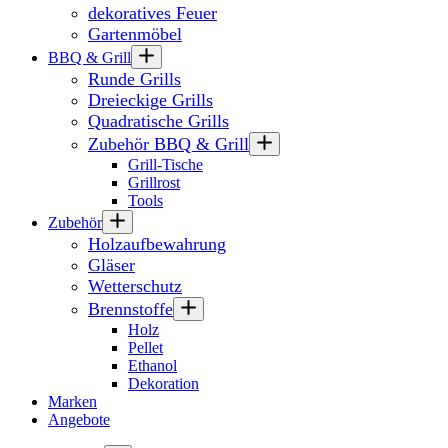
dekoratives Feuer
Gartenmöbel
BBQ & Grill
Runde Grills
Dreieckige Grills
Quadratische Grills
Zubehör BBQ & Grill
Grill-Tische
Grillrost
Tools
Zubehör
Holzaufbewahrung
Gläser
Wetterschutz
Brennstoffe
Holz
Pellet
Ethanol
Dekoration
Marken
Angebote