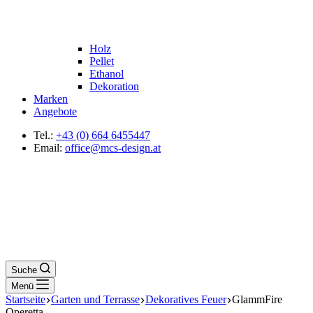
Holz
Pellet
Ethanol
Dekoration
Marken
Angebote
Tel.:
+43 (0) 664 6455447
Email:
office@mcs-design.at
Suche
Menü
Startseite
Garten und Terrasse
Dekoratives Feuer
GlammFire
Operetta