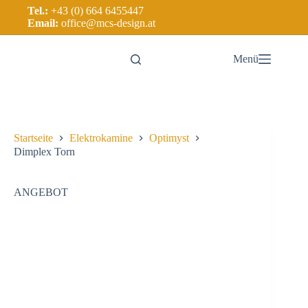
Tel.:
+43 (0) 664 6455447
Email:
office@mcs-design.at
Menü
Startseite
Elektrokamine
Optimyst
Dimplex Torn
ANGEBOT