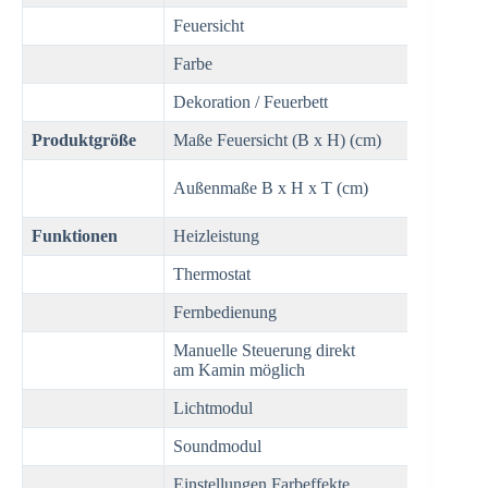
Feuersicht
1-seitig
Farbe
Schwa
Dekoration / Feuerbett
Logset
Produktgröße
Maße Feuersicht (B x H) (cm)
22 x 2
53,3 x 
Außenmaße B x H x T (cm)
x 35 c
Funktionen
Heizleistung
Nein
Thermostat
Nein
Fernbedienung
Ja
Manuelle Steuerung direkt
Ja
am Kamin möglich
Lichtmodul
LED
Soundmodul
Nein
Einstellungen Farbeffekte
Nein