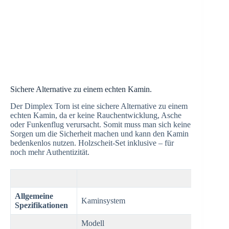
Sichere Alternative zu einem echten Kamin.
Der Dimplex Torn ist eine sichere Alternative zu einem
echten Kamin, da er keine Rauchentwicklung, Asche
oder Funkenflug verursacht. Somit muss man sich keine
Sorgen um die Sicherheit machen und kann den Kamin
bedenkenlos nutzen. Holzscheit-Set inklusive – für
noch mehr Authentizität.
Torn 6
Allgemeine
Kaminsystem
Optimy
Spezifikationen
Modell
Freest