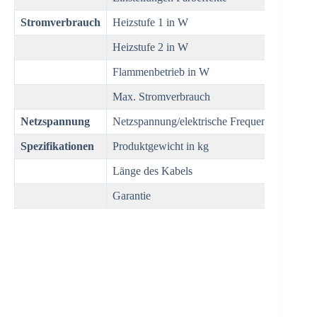
Stromverbrauch
Heizstufe 1 in W
–
Heizstufe 2 in W
–
Flammenbetrieb in W
64W
Max. Stromverbrauch
64W
Netzspannung
Netzspannung/elektrische Frequenz
230V/
Spezifikationen
Produktgewicht in kg
30,5 k
Länge des Kabels
1,5 m
Garantie
2 Jahre