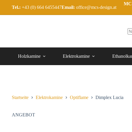
MCS
Tel.:
+43 (0) 664 6455447
Email:
office@mcs-design.at
Holzkamine
Elektrokamine
Ethanolka
Startseite
Elektrokamine
Optiflame
Dimplex Lucia
ANGEBOT