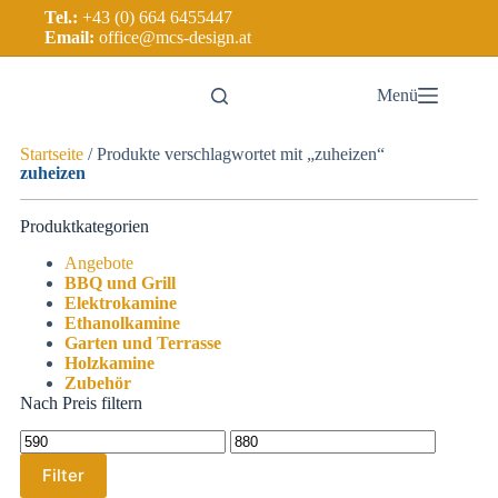
Tel.:
+43 (0) 664 6455447
Email:
office@mcs-design.at
Menü
Startseite
/ Produkte verschlagwortet mit „zuheizen“
zuheizen
Produktkategorien
Angebote
BBQ und Grill
Elektrokamine
Ethanolkamine
Garten und Terrasse
Holzkamine
Zubehör
Nach Preis filtern
Filter