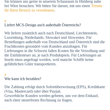
Sie können uns gerne in unserem Schauraum in Himberg nahe
bei Wien besuchen. Wir bitten Sie darum, mit uns einen
Termin
für Ihren Besuch zu vereinbaren
.
a
Liefert MCS-Design auch außerhalb Österreichs?
Wir liefern zusätzlich auch nach Deutschland, Liechtenstein,
Luxemburg, Niederlande, Slowakei und Slowenien. Für
Bestellungen außerhalb von Deutschland und Österreich sind die
Frachtkosten gesondert vom Kunden anzufragen. Für
Lieferungen in die Schweiz fallen Kosten für die Verzollung und
die Einfuhrsteuer an, je nach Produktpreis. Für Lieferungen an
Inseln muss angefragt werden, weil manche Schiffe keine
gefährlichen Güter transportieren.
a
Wie kann ich bezahlen?
Die Zah­lung er­folgt durch Sofortüberweisung (EPS), Kre­dit­kar­te
(Vi­sa, Mas­ter­card) oder über Paypal.
Gewerbliche Kunden werden gebeten, uns vor dem Einkauf,
nach einer steuerfreien Rechnung zu fragen.