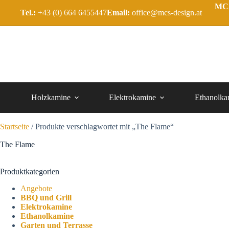
MCS
Tel.:
+43 (0) 664 6455447
Email:
office@mcs-design.at
Holzkamine
Elektrokamine
Ethanolka
Startseite
/ Produkte verschlagwortet mit „The Flame“
The Flame
Produktkategorien
Angebote
BBQ und Grill
Elektrokamine
Ethanolkamine
Garten und Terrasse