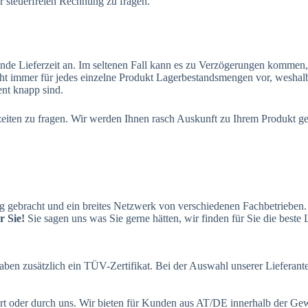
 steuerfreien Rechnung zu fragen.
ende Lieferzeit an. Im seltenen Fall kann es zu Verzögerungen komme
t immer für jedes einzelne Produkt Lagerbestandsmengen vor, weshalb e
nt knapp sind.
erzeiten zu fragen. Wir werden Ihnen rasch Auskunft zu Ihrem Produkt g
 gebracht und ein breites Netzwerk von verschiedenen Fachbetrieben
 Sie!
Sie sagen uns was Sie gerne hätten, wir finden für Sie die best
ben zusätzlich ein TÜV-Zertifikat. Bei der Auswahl unserer Lieferanten
t oder durch uns. Wir bieten für Kunden aus AT/DE innerhalb der Gewäh