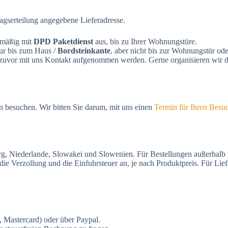
ragserteilung angegebene Lieferadresse.
dmäßig mit
DPD Paketdienst
aus, bis zu Ihrer Wohnungstüre.
nur bis zum Haus /
Bordsteinkante
, aber nicht bis zur Wohnungstür od
 zuvor mit uns Kontakt aufgenommen werden. Gerne organisieren wir d
 besuchen. Wir bitten Sie darum, mit uns einen
Termin für Ihren Besu
urg, Niederlande, Slowakei und Slowenien. Für Bestellungen außerhalb
die Verzollung und die Einfuhrsteuer an, je nach Produktpreis. Für Li
a, Mas­ter­card) oder über Paypal.