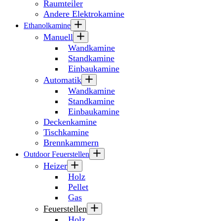
Raumteiler
Andere Elektrokamine
Ethanolkamine
Manuell
Wandkamine
Standkamine
Einbaukamine
Automatik
Wandkamine
Standkamine
Einbaukamine
Deckenkamine
Tischkamine
Brennkammern
Outdoor Feuerstellen
Heizer
Holz
Pellet
Gas
Feuerstellen
Holz