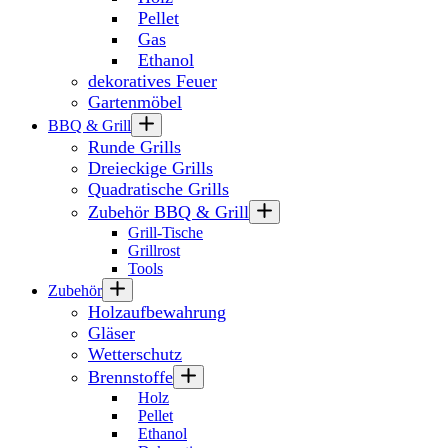
Pellet
Gas
Ethanol
dekoratives Feuer
Gartenmöbel
BBQ & Grill
Runde Grills
Dreieckige Grills
Quadratische Grills
Zubehör BBQ & Grill
Grill-Tische
Grillrost
Tools
Zubehör
Holzaufbewahrung
Gläser
Wetterschutz
Brennstoffe
Holz
Pellet
Ethanol