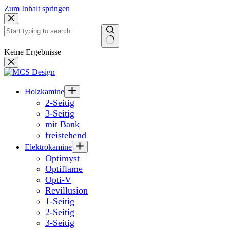
Zum Inhalt springen
Keine Ergebnisse
Holzkamine
2-Seitig
3-Seitig
mit Bank
freistehend
Elektrokamine
Optimyst
Optiflame
Opti-V
Revillusion
1-Seitig
2-Seitig
3-Seitig