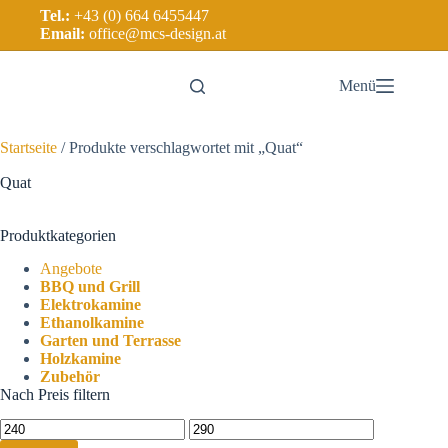
Tel.:
+43 (0) 664 6455447
Email:
office@mcs-design.at
Menü
Startseite
/ Produkte verschlagwortet mit „Quat“
Quat
Produktkategorien
Angebote
BBQ und Grill
Elektrokamine
Ethanolkamine
Garten und Terrasse
Holzkamine
Zubehör
Nach Preis filtern