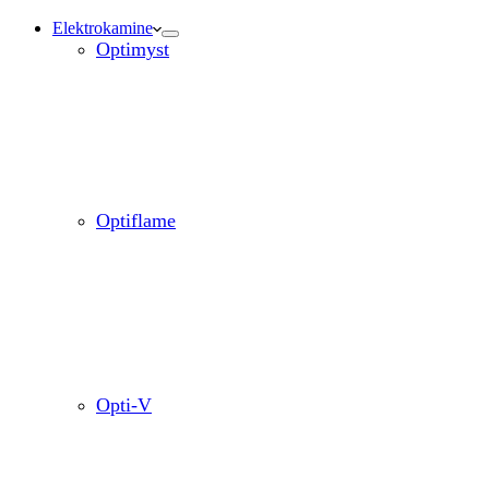
Elektrokamine
Optimyst
Optiflame
Opti-V