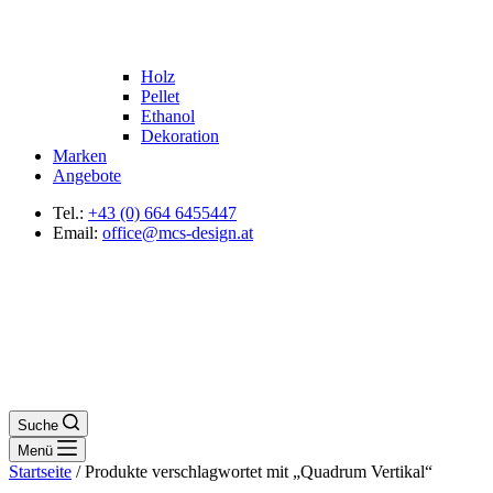
Holz
Pellet
Ethanol
Dekoration
Marken
Angebote
Tel.:
+43 (0) 664 6455447
Email:
office@mcs-design.at
Suche
Menü
Startseite
/ Produkte verschlagwortet mit „Quadrum Vertikal“