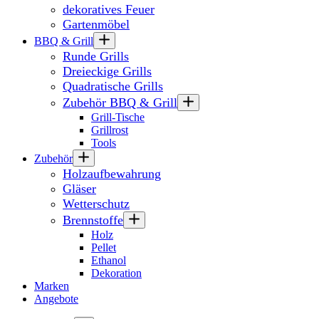
dekoratives Feuer
Gartenmöbel
BBQ & Grill
Runde Grills
Dreieckige Grills
Quadratische Grills
Zubehör BBQ & Grill
Grill-Tische
Grillrost
Tools
Zubehör
Holzaufbewahrung
Gläser
Wetterschutz
Brennstoffe
Holz
Pellet
Ethanol
Dekoration
Marken
Angebote