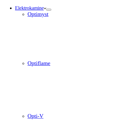
Elektrokamine
Optimyst
Optiflame
Opti-V