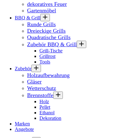
dekoratives Feuer
Gartenmöbel
BBQ & Grill
Runde Grills
Dreieckige Grills
Quadratische Grills
Zubehör BBQ & Grill
Grill-Tische
Grillrost
Tools
Zubehör
Holzaufbewahrung
Gläser
Wetterschutz
Brennstoffe
Holz
Pellet
Ethanol
Dekoration
Marken
Angebote