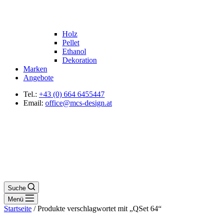
Holz
Pellet
Ethanol
Dekoration
Marken
Angebote
Tel.:
+43 (0) 664 6455447
Email:
office@mcs-design.at
Suche
Menü
Startseite
/ Produkte verschlagwortet mit „QSet 64“