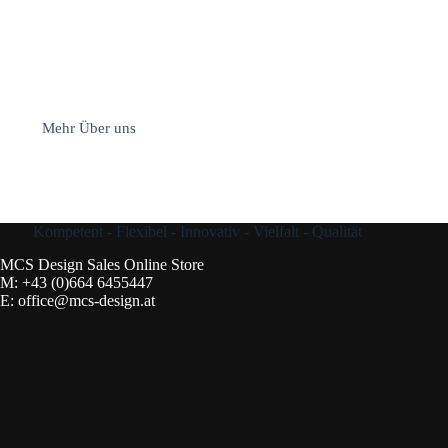
Wir hören Ihnen zu und geben Ihnen maßgeschneiderte
Empfehlungen. Gemeinsam lassen wir Ihren Traum Realität
werden.
Wir lieben Kamine! Wir leben Kamine! Wir führen daher nur die
besten Hersteller in unserem Sortiment.
Mehr Über uns
Kompetent - Flexibel - Innovativ - Vielfalt - Qualität
MCS Design Sales Online Store
M:
+43 (0)664 6455447
E:
office@mcs-design.at