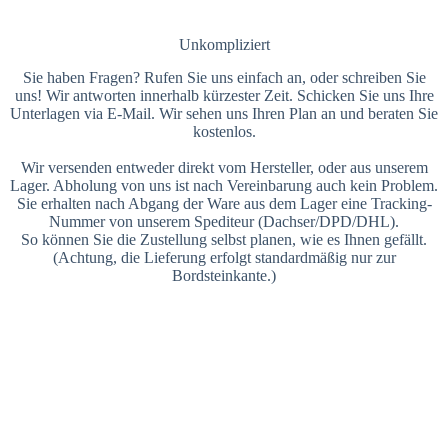
Unkompliziert
Sie haben Fragen? Rufen Sie uns einfach an, oder schreiben Sie
uns! Wir antworten innerhalb kürzester Zeit. Schicken Sie uns Ihre
Unterlagen via E-Mail. Wir sehen uns Ihren Plan an und beraten Sie
kostenlos.
Wir versenden entweder direkt vom Hersteller, oder aus unserem
Lager. Abholung von uns ist nach Vereinbarung auch kein Problem.
Sie erhalten nach Abgang der Ware aus dem Lager eine Tracking-
Nummer von unserem Spediteur (Dachser/DPD/DHL).
So können Sie die Zustellung selbst planen, wie es Ihnen gefällt.
(Achtung, die Lieferung erfolgt standardmäßig nur zur
Bordsteinkante.)
Das treibt uns an
Feuer ist schon immer das anziehendste Element gewesen. Ein
Kamin ist weit mehr als nur ein Heizelement. Feuer ist ein
Hingucker, schafft Atmosphäre und sagt viel über Stil und
Persönlichkeit aus.