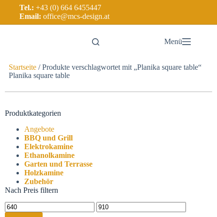
Tel.:
+43 (0) 664 6455447
Email:
office@mcs-design.at
Menü
Startseite
/ Produkte verschlagwortet mit „Planika square table“
Planika square table
Produktkategorien
Angebote
BBQ und Grill
Elektrokamine
Ethanolkamine
Garten und Terrasse
Holzkamine
Zubehör
Nach Preis filtern