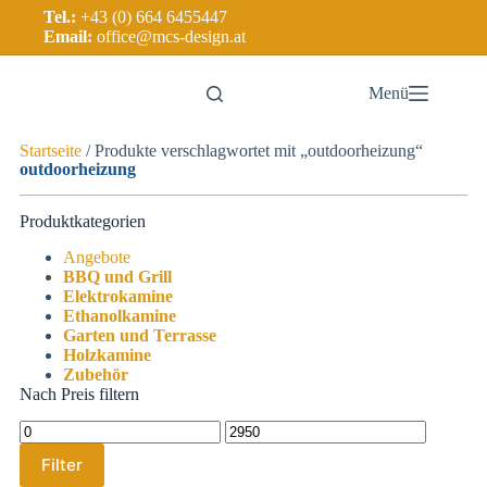
Tel.:
+43 (0) 664 6455447
Email:
office@mcs-design.at
Menü
Startseite
/ Produkte verschlagwortet mit „outdoorheizung“
outdoorheizung
Produktkategorien
Angebote
BBQ und Grill
Elektrokamine
Ethanolkamine
Garten und Terrasse
Holzkamine
Zubehör
Nach Preis filtern
Filter