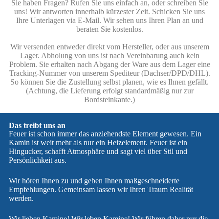
Sie haben Fragen? Rufen Sie uns einfach an, oder schreiben Sie
uns! Wir antworten innerhalb kürzester Zeit. Schicken Sie uns
Ihre Unterlagen via E-Mail. Wir sehen uns Ihren Plan an und
beraten Sie kostenlos.
Wir versenden entweder direkt vom Hersteller, oder aus unserem
Lager. Abholung von uns ist nach Vereinbarung auch kein
Problem. Sie erhalten nach Abgang der Ware aus dem Lager eine
Tracking-Nummer von unserem Spediteur (Dachser/DPD/DHL).
So können Sie die Zustellung selbst planen, wie es Ihnen gefällt.
(Achtung, die Lieferung erfolgt standardmäßig nur zur
Bordsteinkante.)
Das treibt uns an
Feuer ist schon immer das anziehendste Element gewesen. Ein
Kamin ist weit mehr als nur ein Heizelement. Feuer ist ein
Hingucker, schafft Atmosphäre und sagt viel über Stil und
Persönlichkeit aus.
Wir hören Ihnen zu und geben Ihnen maßgeschneiderte
Empfehlungen. Gemeinsam lassen wir Ihren Traum Realität
werden.
Wir lieben Kamine! Wir leben Kamine! Wir führen daher nur die