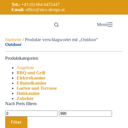
Tel.:
+43 (0) 664 6455447
Email:
office@mcs-design.at
Menü
Startseite
/ Produkte verschlagwortet mit „Outdoor“
Outdoor
Produktkategorien
Angebote
BBQ und Grill
Elektrokamine
Ethanolkamine
Garten und Terrasse
Holzkamine
Zubehör
Nach Preis filtern
Filter