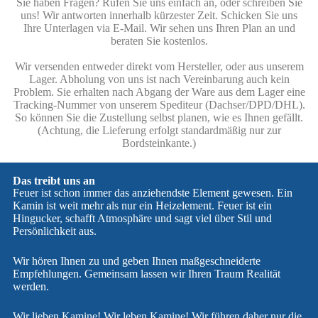
Sie haben Fragen? Rufen Sie uns einfach an, oder schreiben Sie
uns! Wir antworten innerhalb kürzester Zeit. Schicken Sie uns
Ihre Unterlagen via E-Mail. Wir sehen uns Ihren Plan an und
beraten Sie kostenlos.
Wir versenden entweder direkt vom Hersteller, oder aus unserem
Lager. Abholung von uns ist nach Vereinbarung auch kein
Problem. Sie erhalten nach Abgang der Ware aus dem Lager eine
Tracking-Nummer von unserem Spediteur (Dachser/DPD/DHL).
So können Sie die Zustellung selbst planen, wie es Ihnen gefällt.
(Achtung, die Lieferung erfolgt standardmäßig nur zur
Bordsteinkante.)
Das treibt uns an
Feuer ist schon immer das anziehendste Element gewesen. Ein
Kamin ist weit mehr als nur ein Heizelement. Feuer ist ein
Hingucker, schafft Atmosphäre und sagt viel über Stil und
Persönlichkeit aus.
Wir hören Ihnen zu und geben Ihnen maßgeschneiderte
Empfehlungen. Gemeinsam lassen wir Ihren Traum Realität
werden.
Wir lieben Kamine! Wir leben Kamine! Wir führen daher nur die