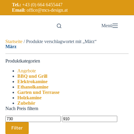
Tel.:
+43 (0) 664 6455447
Email:
office@mcs-design.at
Menü
Startseite
/ Produkte verschlagwortet mit „März“
März
Produktkategorien
Angebote
BBQ und Grill
Elektrokamine
Ethanolkamine
Garten und Terrasse
Holzkamine
Zubehör
Nach Preis filtern
Filter