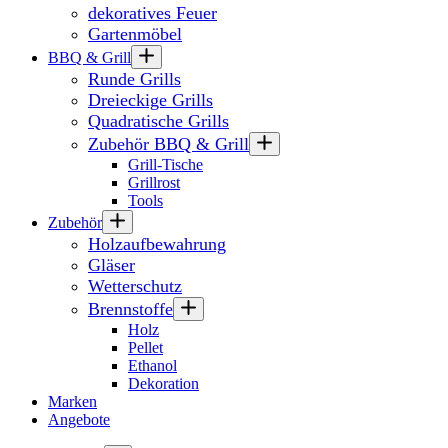
dekoratives Feuer
Gartenmöbel
BBQ & Grill
Runde Grills
Dreieckige Grills
Quadratische Grills
Zubehör BBQ & Grill
Grill-Tische
Grillrost
Tools
Zubehör
Holzaufbewahrung
Gläser
Wetterschutz
Brennstoffe
Holz
Pellet
Ethanol
Dekoration
Marken
Angebote