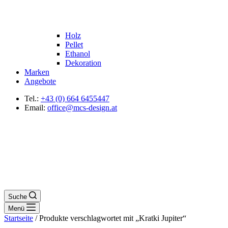
Holz
Pellet
Ethanol
Dekoration
Marken
Angebote
Tel.:
+43 (0) 664 6455447
Email:
office@mcs-design.at
Suche
Menü
Startseite
/ Produkte verschlagwortet mit „Kratki Jupiter“