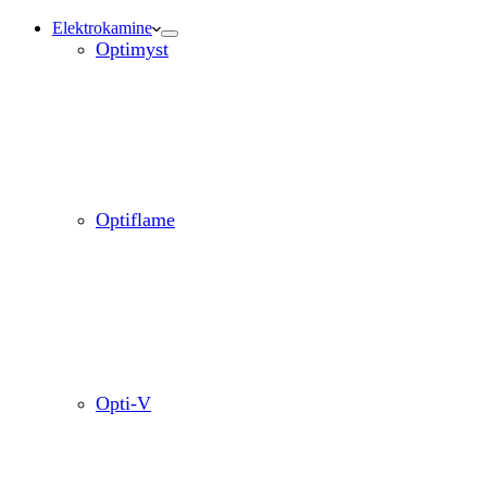
Elektrokamine
Optimyst
Optiflame
Opti-V