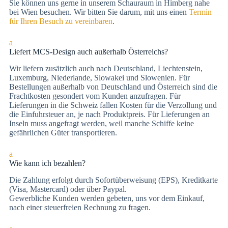
Sie können uns gerne in unserem Schauraum in Himberg nahe
bei Wien besuchen. Wir bitten Sie darum, mit uns einen
Termin
für Ihren Besuch zu vereinbaren
.
a
Liefert MCS-Design auch außerhalb Österreichs?
Wir liefern zusätzlich auch nach Deutschland, Liechtenstein,
Luxemburg, Niederlande, Slowakei und Slowenien. Für
Bestellungen außerhalb von Deutschland und Österreich sind die
Frachtkosten gesondert vom Kunden anzufragen. Für
Lieferungen in die Schweiz fallen Kosten für die Verzollung und
die Einfuhrsteuer an, je nach Produktpreis. Für Lieferungen an
Inseln muss angefragt werden, weil manche Schiffe keine
gefährlichen Güter transportieren.
a
Wie kann ich bezahlen?
Die Zah­lung er­folgt durch Sofortüberweisung (EPS), Kre­dit­kar­te
(Vi­sa, Mas­ter­card) oder über Paypal.
Gewerbliche Kunden werden gebeten, uns vor dem Einkauf,
nach einer steuerfreien Rechnung zu fragen.