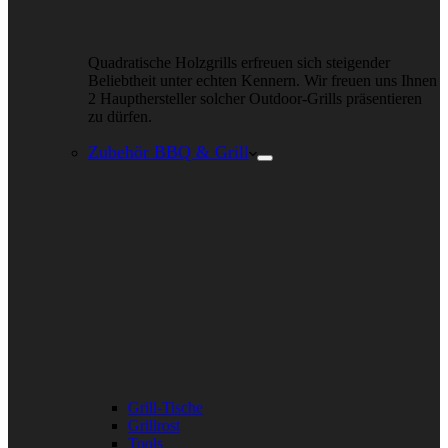
Quadratische Holzgrills erfreuen sich steigender
Beliebtheit unter echten Kennern. Wir freuen uns Ihnen
2 Haupthersteller solcher Outdoor-Grills präsentieren
zu dürfen.
Zubehör BBQ & Grill
Grill-Tische
Grillrost
Tools