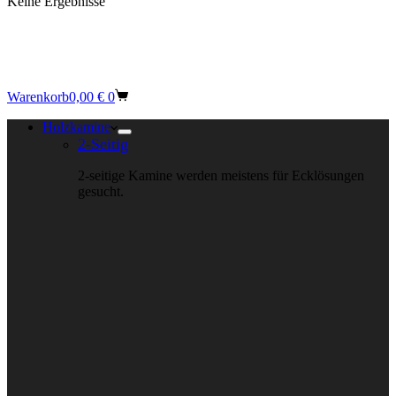
Keine Ergebnisse
Warenkorb
0,00
€
0
Holzkamine
2-Seitig
2-seitige Kamine werden meistens für Ecklösungen
gesucht.