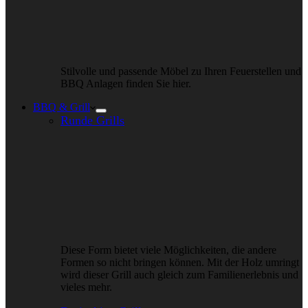
Stilvolle und passende Möbel zu Ihren Feuerstellen und
BBQ Anlagen finden Sie hier.
BBQ & Grill
Runde Grills
Diese Form bietet viele Möglichkeiten, die andere
Formen so nicht bringen können. Mit der Holz umringt
wird dieser Grill auch gleich zum Familienerlebnis und
vieles mehr.