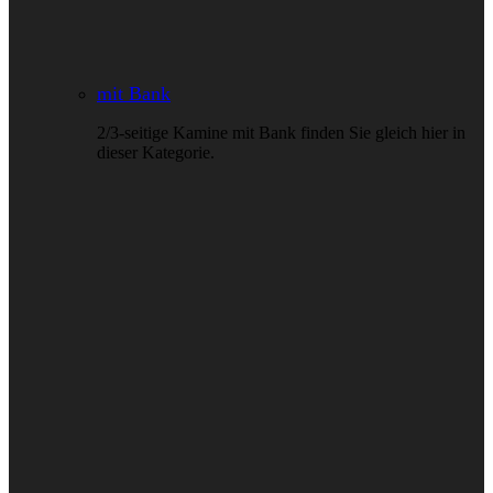
mit Bank
2/3-seitige Kamine mit Bank finden Sie gleich hier in
dieser Kategorie.