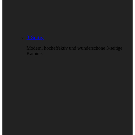
3-Seitig
Modern, hocheffektiv und wunderschöne 3-seitige
Kamine.