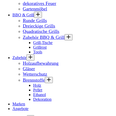
dekoratives Feuer
Gartenmöbel
BBQ & Grill
Runde Grills
Dreieckige Grills
Quadratische Grills
Zubehör BBQ & Grill
Grill-Tische
Grillrost
Tools
Zubehör
Holzaufbewahrung
Gläser
Wetterschutz
Brennstoffe
Holz
Pellet
Ethanol
Dekoration
Marken
Angebote