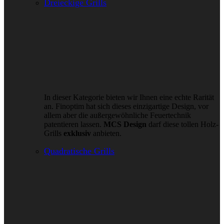
Dreieckige Grills
In dieser Kategorie bieten wir Ihnen eine echte Rarität
an. Finoptim hat sich dieses einzigartige Design, vor
allem aber die außergewöhnliche Feuertechnik
patentieren lassen.
MCS Design
darf diese tollen Holz-
Grills
exklusiv
anbieten.
Quadratische Grills