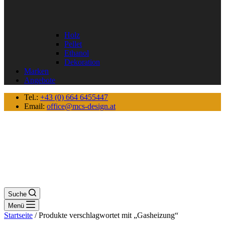
Holz
Pellet
Ethanol
Dekoration
Marken
Angebote
Tel.:
+43 (0) 664 6455447
Email:
office@mcs-design.at
Suche
Menü
Startseite
/ Produkte verschlagwortet mit „Gasheizung“