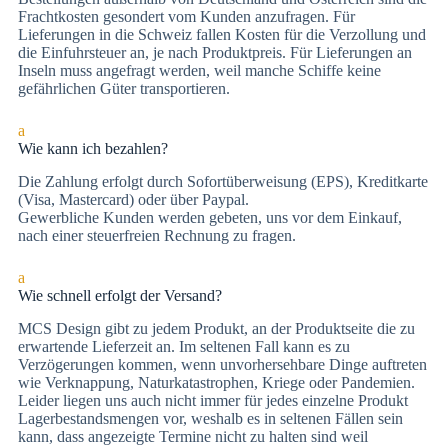
Frachtkosten gesondert vom Kunden anzufragen. Für
Lieferungen in die Schweiz fallen Kosten für die Verzollung und
die Einfuhrsteuer an, je nach Produktpreis. Für Lieferungen an
Inseln muss angefragt werden, weil manche Schiffe keine
gefährlichen Güter transportieren.
a
Wie kann ich bezahlen?
Die Zah­lung er­folgt durch Sofortüberweisung (EPS), Kre­dit­kar­te
(Vi­sa, Mas­ter­card) oder über Paypal.
Gewerbliche Kunden werden gebeten, uns vor dem Einkauf,
nach einer steuerfreien Rechnung zu fragen.
a
Wie schnell erfolgt der Versand?
MCS Design gibt zu jedem Produkt, an der Produktseite die zu
erwartende Lieferzeit an. Im seltenen Fall kann es zu
Verzögerungen kommen, wenn unvorhersehbare Dinge auftreten
wie Verknappung, Naturkatastrophen, Kriege oder Pandemien.
Leider liegen uns auch nicht immer für jedes einzelne Produkt
Lagerbestandsmengen vor, weshalb es in seltenen Fällen sein
kann, dass angezeigte Termine nicht zu halten sind weil