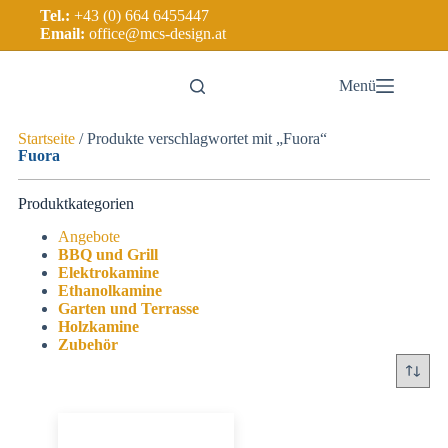
Tel.:
+43 (0) 664 6455447
Email:
office@mcs-design.at
Menü
Startseite
/ Produkte verschlagwortet mit „Fuora“
Fuora
Produktkategorien
Angebote
BBQ und Grill
Elektrokamine
Ethanolkamine
Garten und Terrasse
Holzkamine
Zubehör