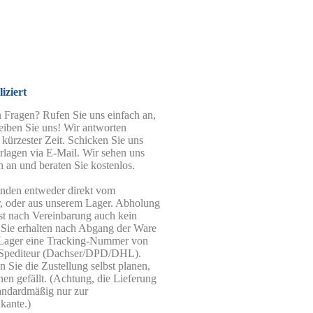
iziert
 Fragen? Rufen Sie uns einfach an,
eiben Sie uns! Wir antworten
 kürzester Zeit. Schicken Sie uns
rlagen via E-Mail. Wir sehen uns
n an und beraten Sie kostenlos.
enden entweder direkt vom
r, oder aus unserem Lager. Abholung
st nach Vereinbarung auch kein
 Sie erhalten nach Abgang der Ware
Lager eine Tracking-Nummer von
Spediteur (Dachser/DPD/DHL).
 Sie die Zustellung selbst planen,
nen gefällt. (Achtung, die Lieferung
tandardmäßig nur zur
kante.)