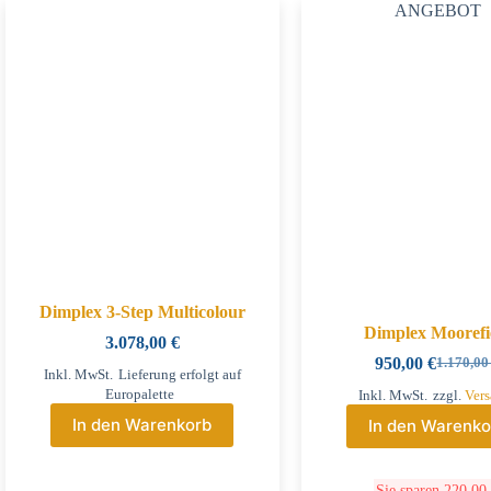
ANGEBOT
Dimplex 3-Step Multicolour
Dimplex Moorefi
3.078,00
€
950,00
€
1.170,0
Inkl. MwSt.
Lieferung erfolgt auf
Europalette
Inkl. MwSt.
zzgl.
Ver
In den Warenkorb
In den Warenko
Sie sparen
220,0