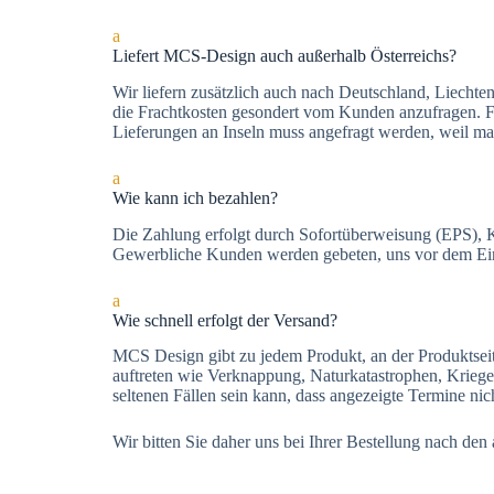
a
Liefert MCS-Design auch außerhalb Österreichs?
Wir liefern zusätzlich auch nach Deutschland, Liecht
die Frachtkosten gesondert vom Kunden anzufragen. Für
Lieferungen an Inseln muss angefragt werden, weil man
a
Wie kann ich bezahlen?
Die Zah­lung er­folgt durch Sofortüberweisung (EPS), Kre­
Gewerbliche Kunden werden gebeten, uns vor dem Eink
a
Wie schnell erfolgt der Versand?
MCS Design gibt zu jedem Produkt, an der Produktsei
auftreten wie Verknappung, Naturkatastrophen, Kriege
seltenen Fällen sein kann, dass angezeigte Termine ni
Wir bitten Sie daher uns bei Ihrer Bestellung nach de