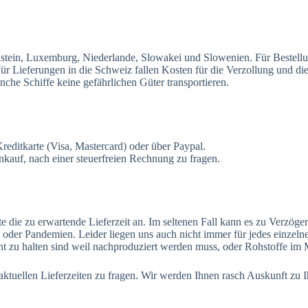
enstein, Luxemburg, Niederlande, Slowakei und Slowenien. Für Bestell
 Lieferungen in die Schweiz fallen Kosten für die Verzollung und die 
che Schiffe keine gefährlichen Güter transportieren.
dit­kar­te (Vi­sa, Mas­ter­card) oder über Paypal.
auf, nach einer steuerfreien Rechnung zu fragen.
te die zu erwartende Lieferzeit an. Im seltenen Fall kann es zu Verz
 oder Pandemien. Leider liegen uns auch nicht immer für jedes einzel
cht zu halten sind weil nachproduziert werden muss, oder Rohstoffe i
n aktuellen Lieferzeiten zu fragen. Wir werden Ihnen rasch Auskunft zu