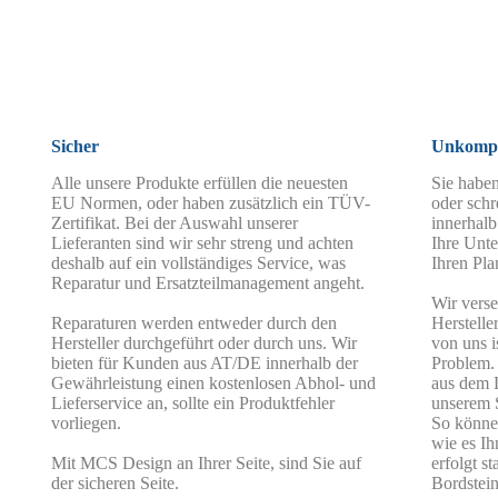
Sicher
Unkompl
Alle unsere Produkte erfüllen die neuesten
Sie haben
EU Normen, oder haben zusätzlich ein TÜV-
oder schr
Zertifikat. Bei der Auswahl unserer
innerhalb
Lieferanten sind wir sehr streng und achten
Ihre Unte
deshalb auf ein vollständiges Service, was
Ihren Pla
Reparatur und Ersatzteilmanagement angeht.
Wir vers
Reparaturen werden entweder durch den
Herstelle
Hersteller durchgeführt oder durch uns. Wir
von uns i
bieten für Kunden aus AT/DE innerhalb der
Problem.
Gewährleistung einen kostenlosen Abhol- und
aus dem 
Lieferservice an, sollte ein Produktfehler
unserem 
vorliegen.
So können
wie es Ih
Mit MCS Design an Ihrer Seite, sind Sie auf
erfolgt s
der sicheren Seite.
Bordstein