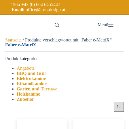
Tel.:
+43 (0) 664 6455447
Email:
office@mcs-design.at
Menü
Startseite
/ Produkte verschlagwortet mit „Faber e-MatriX“
Faber e-MatriX
Produktkategorien
Angebote
BBQ und Grill
Elektrokamine
Ethanolkamine
Garten und Terrasse
Holzkamine
Zubehör