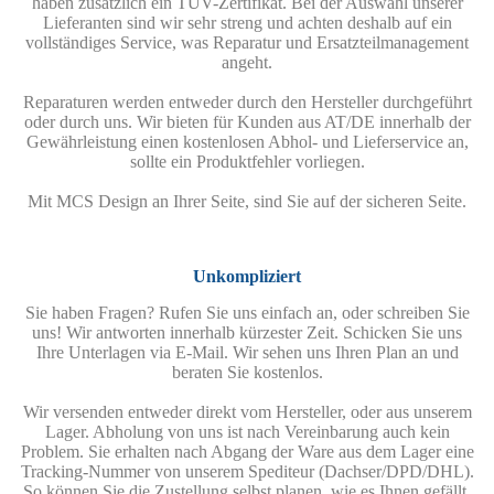
haben zusätzlich ein TÜV-Zertifikat. Bei der Auswahl unserer
Lieferanten sind wir sehr streng und achten deshalb auf ein
vollständiges Service, was Reparatur und Ersatzteilmanagement
angeht.
Reparaturen werden entweder durch den Hersteller durchgeführt
oder durch uns. Wir bieten für Kunden aus AT/DE innerhalb der
Gewährleistung einen kostenlosen Abhol- und Lieferservice an,
sollte ein Produktfehler vorliegen.
Mit MCS Design an Ihrer Seite, sind Sie auf der sicheren Seite.
Unkompliziert
Sie haben Fragen? Rufen Sie uns einfach an, oder schreiben Sie
uns! Wir antworten innerhalb kürzester Zeit. Schicken Sie uns
Ihre Unterlagen via E-Mail. Wir sehen uns Ihren Plan an und
beraten Sie kostenlos.
Wir versenden entweder direkt vom Hersteller, oder aus unserem
Lager. Abholung von uns ist nach Vereinbarung auch kein
Problem. Sie erhalten nach Abgang der Ware aus dem Lager eine
Tracking-Nummer von unserem Spediteur (Dachser/DPD/DHL).
So können Sie die Zustellung selbst planen, wie es Ihnen gefällt.