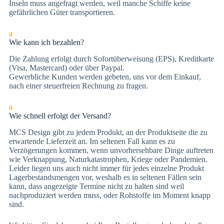
Inseln muss angefragt werden, weil manche Schiffe keine
gefährlichen Güter transportieren.
a
Wie kann ich bezahlen?
Die Zah­lung er­folgt durch Sofortüberweisung (EPS), Kre­dit­kar­te
(Vi­sa, Mas­ter­card) oder über Paypal.
Gewerbliche Kunden werden gebeten, uns vor dem Einkauf,
nach einer steuerfreien Rechnung zu fragen.
a
Wie schnell erfolgt der Versand?
MCS Design gibt zu jedem Produkt, an der Produktseite die zu
erwartende Lieferzeit an. Im seltenen Fall kann es zu
Verzögerungen kommen, wenn unvorhersehbare Dinge auftreten
wie Verknappung, Naturkatastrophen, Kriege oder Pandemien.
Leider liegen uns auch nicht immer für jedes einzelne Produkt
Lagerbestandsmengen vor, weshalb es in seltenen Fällen sein
kann, dass angezeigte Termine nicht zu halten sind weil
nachproduziert werden muss, oder Rohstoffe im Moment knapp
sind.