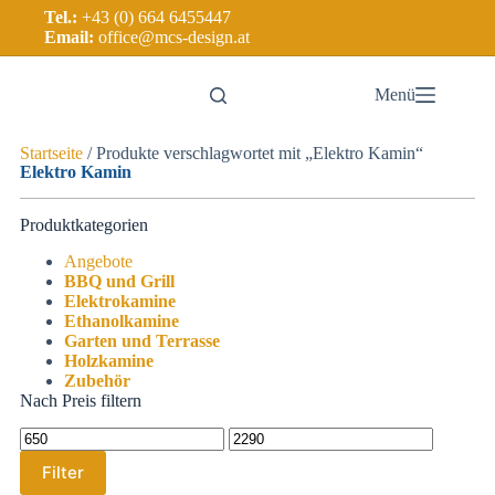
Tel.:
+43 (0) 664 6455447
Email:
office@mcs-design.at
Menü
Startseite
/ Produkte verschlagwortet mit „Elektro Kamin“
Elektro Kamin
Produktkategorien
Angebote
BBQ und Grill
Elektrokamine
Ethanolkamine
Garten und Terrasse
Holzkamine
Zubehör
Nach Preis filtern
Filter