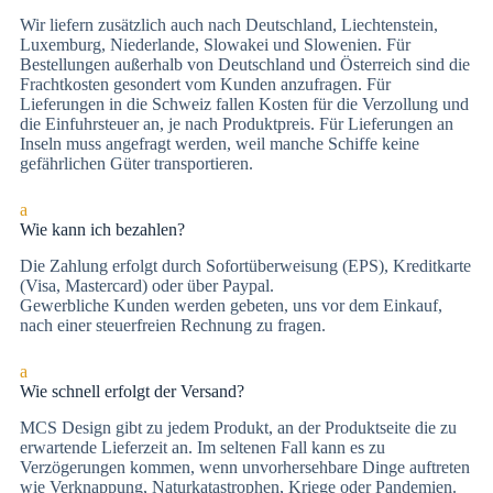
Wir liefern zusätzlich auch nach Deutschland, Liechtenstein,
Luxemburg, Niederlande, Slowakei und Slowenien. Für
Bestellungen außerhalb von Deutschland und Österreich sind die
Frachtkosten gesondert vom Kunden anzufragen. Für
Lieferungen in die Schweiz fallen Kosten für die Verzollung und
die Einfuhrsteuer an, je nach Produktpreis. Für Lieferungen an
Inseln muss angefragt werden, weil manche Schiffe keine
gefährlichen Güter transportieren.
a
Wie kann ich bezahlen?
Die Zah­lung er­folgt durch Sofortüberweisung (EPS), Kre­dit­kar­te
(Vi­sa, Mas­ter­card) oder über Paypal.
Gewerbliche Kunden werden gebeten, uns vor dem Einkauf,
nach einer steuerfreien Rechnung zu fragen.
a
Wie schnell erfolgt der Versand?
MCS Design gibt zu jedem Produkt, an der Produktseite die zu
erwartende Lieferzeit an. Im seltenen Fall kann es zu
Verzögerungen kommen, wenn unvorhersehbare Dinge auftreten
wie Verknappung, Naturkatastrophen, Kriege oder Pandemien.