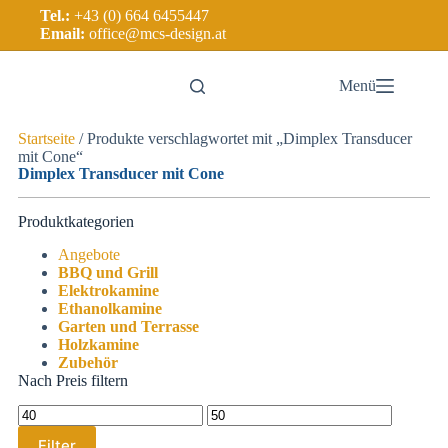
Tel.:
+43 (0) 664 6455447
Email:
office@mcs-design.at
Menü
Startseite
/ Produkte verschlagwortet mit „Dimplex Transducer
mit Cone“
Dimplex Transducer mit Cone
Produktkategorien
Angebote
BBQ und Grill
Elektrokamine
Ethanolkamine
Garten und Terrasse
Holzkamine
Zubehör
Nach Preis filtern
Filter