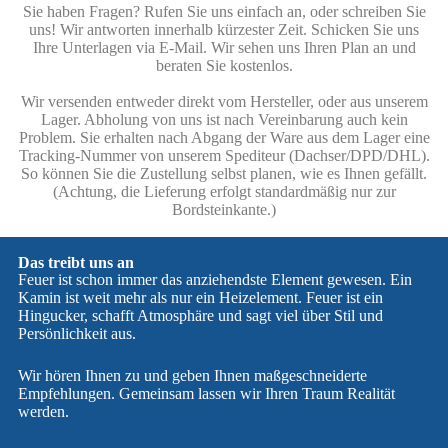
Sie haben Fragen? Rufen Sie uns einfach an, oder schreiben Sie
uns! Wir antworten innerhalb kürzester Zeit. Schicken Sie uns
Ihre Unterlagen via E-Mail. Wir sehen uns Ihren Plan an und
beraten Sie kostenlos.
Wir versenden entweder direkt vom Hersteller, oder aus unserem
Lager. Abholung von uns ist nach Vereinbarung auch kein
Problem. Sie erhalten nach Abgang der Ware aus dem Lager eine
Tracking-Nummer von unserem Spediteur (Dachser/DPD/DHL).
So können Sie die Zustellung selbst planen, wie es Ihnen gefällt.
(Achtung, die Lieferung erfolgt standardmäßig nur zur
Bordsteinkante.)
Das treibt uns an
Feuer ist schon immer das anziehendste Element gewesen. Ein
Kamin ist weit mehr als nur ein Heizelement. Feuer ist ein
Hingucker, schafft Atmosphäre und sagt viel über Stil und
Persönlichkeit aus.
Wir hören Ihnen zu und geben Ihnen maßgeschneiderte
Empfehlungen. Gemeinsam lassen wir Ihren Traum Realität
werden.