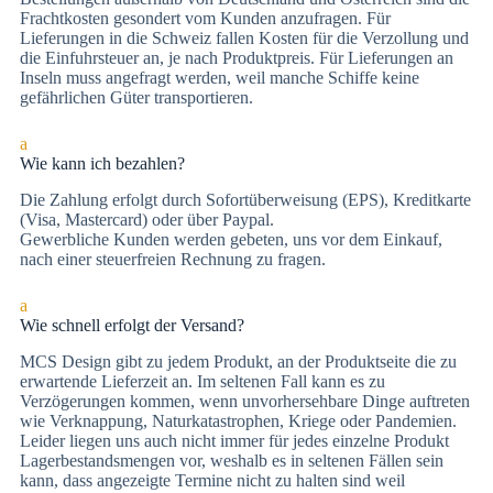
Frachtkosten gesondert vom Kunden anzufragen. Für
Lieferungen in die Schweiz fallen Kosten für die Verzollung und
die Einfuhrsteuer an, je nach Produktpreis. Für Lieferungen an
Inseln muss angefragt werden, weil manche Schiffe keine
gefährlichen Güter transportieren.
a
Wie kann ich bezahlen?
Die Zah­lung er­folgt durch Sofortüberweisung (EPS), Kre­dit­kar­te
(Vi­sa, Mas­ter­card) oder über Paypal.
Gewerbliche Kunden werden gebeten, uns vor dem Einkauf,
nach einer steuerfreien Rechnung zu fragen.
a
Wie schnell erfolgt der Versand?
MCS Design gibt zu jedem Produkt, an der Produktseite die zu
erwartende Lieferzeit an. Im seltenen Fall kann es zu
Verzögerungen kommen, wenn unvorhersehbare Dinge auftreten
wie Verknappung, Naturkatastrophen, Kriege oder Pandemien.
Leider liegen uns auch nicht immer für jedes einzelne Produkt
Lagerbestandsmengen vor, weshalb es in seltenen Fällen sein
kann, dass angezeigte Termine nicht zu halten sind weil