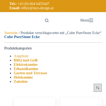
Tel.:
+43 (0) 664 6455447
Email:
office@mcs-design.at
Menü
Startseite
/ Produkte verschlagwortet mit „Cube PureStone Ecke“
Cube PureStone Ecke
Produktkategorien
Angebote
BBQ und Grill
Elektrokamine
Ethanolkamine
Garten und Terrasse
Holzkamine
Zubehör