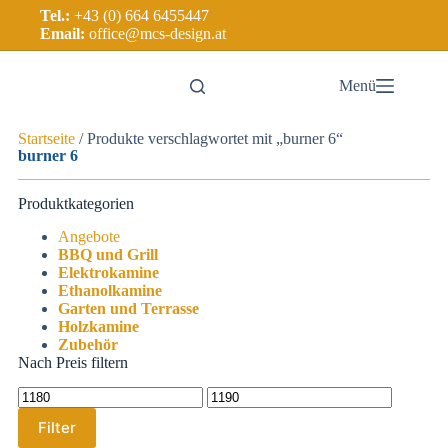
Tel.:
+43 (0) 664 6455447
Email:
office@mcs-design.at
Menü
Startseite
/ Produkte verschlagwortet mit „burner 6“
burner 6
Produktkategorien
Angebote
BBQ und Grill
Elektrokamine
Ethanolkamine
Garten und Terrasse
Holzkamine
Zubehör
Nach Preis filtern
Filter