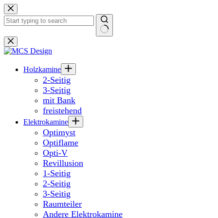
Zum
Inhalt
springen
Keine
Ergebnisse
Holzkamine
2-Seitig
3-Seitig
mit Bank
freistehend
Elektrokamine
Optimyst
Optiflame
Opti-V
Revillusion
1-Seitig
2-Seitig
3-Seitig
Raumteiler
Andere Elektrokamine