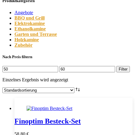
Produktkategorien
Angebote
BBQ und Grill
Elektrokamine
Ethanolkamine
Garten und Terrasse
Holzkamine
Zubehör
Nach Preis filtern
Min.
Max.
Filter
Preis
Preis
Einzelnes Ergebnis wird angezeigt
Finoptim Besteck-Set
58,80
€