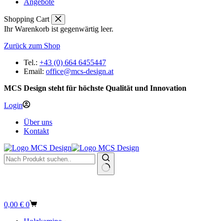
Angebote
Shopping Cart
Ihr Warenkorb ist gegenwärtig leer.
Zurück zum Shop
Tel.:
+43 (0) 664 6455447
Email:
office@mcs-design.at
MCS Design steht für höchste Qualität und Innovation
Login
Über uns
Kontakt
Keine
Ergebnisse
Warenkorb
0,00
€
0