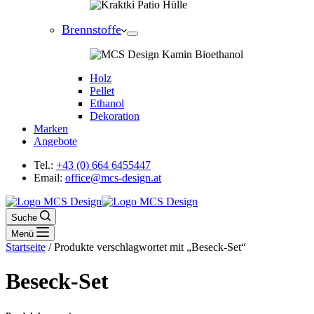
Brennstoffe
Holz
Pellet
Ethanol
Dekoration
Marken
Angebote
Tel.:
+43 (0) 664 6455447
Email:
office@mcs-design.at
Suche
Menü
Startseite
/ Produkte verschlagwortet mit „Beseck-Set“
Beseck-Set