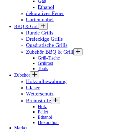
Gas
Ethanol
dekoratives Feuer
Gartenmöbel
BBQ & Grill
Runde Grills
Dreieckige Grills
Quadratische Grills
Zubehör BBQ & Grill
Grill-Tische
Grillrost
Tools
Zubehör
Holzaufbewahrung
Gläser
Wetterschutz
Brennstoffe
Holz
Pellet
Ethanol
Dekoration
Marken