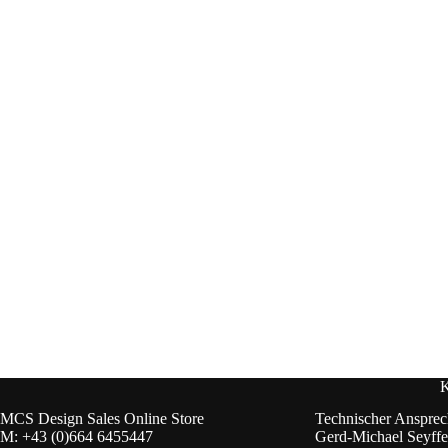
K
MCS Design Sales Online Store
Technischer Ansprec
M:
+43 (0)664 6455447
Gerd-Michael Seyffer