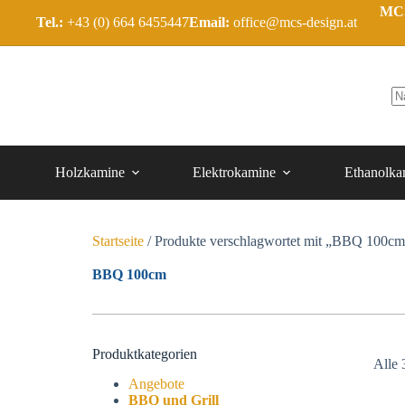
MCS
Tel.:
+43 (0) 664 6455447
Email:
office@mcs-design.at
Holzkamine
Elektrokamine
Ethanolka
Startseite
/ Produkte verschlagwortet mit „BBQ 100cm
BBQ 100cm
Produktkategorien
Alle 
Angebote
BBQ und Grill