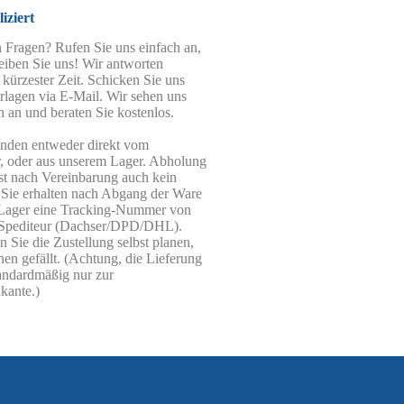
iziert
 Fragen? Rufen Sie uns einfach an,
eiben Sie uns! Wir antworten
 kürzester Zeit. Schicken Sie uns
rlagen via E-Mail. Wir sehen uns
n an und beraten Sie kostenlos.
enden entweder direkt vom
r, oder aus unserem Lager. Abholung
st nach Vereinbarung auch kein
 Sie erhalten nach Abgang der Ware
Lager eine Tracking-Nummer von
Spediteur (Dachser/DPD/DHL).
 Sie die Zustellung selbst planen,
nen gefällt. (Achtung, die Lieferung
tandardmäßig nur zur
kante.)