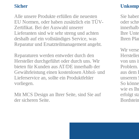
Sicher
Unkompl
Alle unsere Produkte erfüllen die neuesten
Sie haben
EU Normen, oder haben zusätzlich ein TÜV-
oder schr
Zertifikat. Bei der Auswahl unserer
innerhalb
Lieferanten sind wir sehr streng und achten
Ihre Unte
deshalb auf ein vollständiges Service, was
Ihren Pla
Reparatur und Ersatzteilmanagement angeht.
Wir vers
Reparaturen werden entweder durch den
Herstelle
Hersteller durchgeführt oder durch uns. Wir
von uns i
bieten für Kunden aus AT/DE innerhalb der
Problem.
Gewährleistung einen kostenlosen Abhol- und
aus dem 
Lieferservice an, sollte ein Produktfehler
unserem 
vorliegen.
So können
wie es Ih
Mit MCS Design an Ihrer Seite, sind Sie auf
erfolgt s
der sicheren Seite.
Bordstein