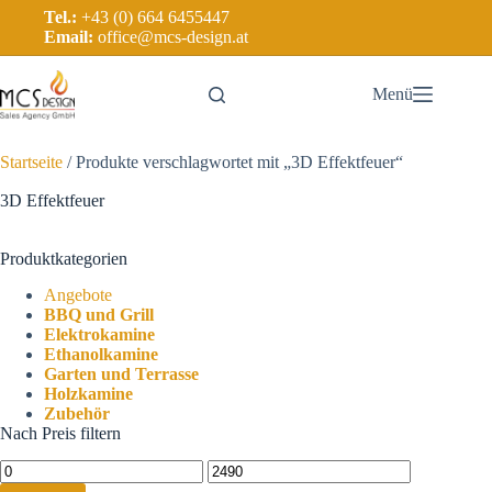
Tel.:
+43 (0) 664 6455447
Email:
office@mcs-design.at
Menü
Startseite
/ Produkte verschlagwortet mit „3D Effektfeuer“
3D Effektfeuer
Produktkategorien
Angebote
BBQ und Grill
Elektrokamine
Ethanolkamine
Garten und Terrasse
Holzkamine
Zubehör
Nach Preis filtern