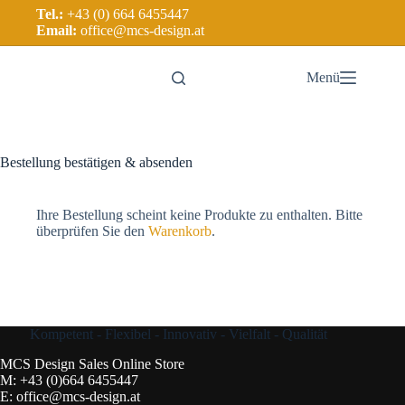
Tel.:
+43 (0) 664 6455447
Email:
office@mcs-design.at
Menü
Bestellung bestätigen & absenden
Ihre Bestellung scheint keine Produkte zu enthalten. Bitte
überprüfen Sie den
Warenkorb
.
Kompetent - Flexibel - Innovativ - Vielfalt - Qualität
MCS Design Sales Online Store
M:
+43 (0)664 6455447
E:
office@mcs-design.at